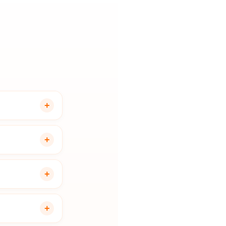
+
ctor. Un Agente
+
dades de cada
ros, retail y
+
r un Agente IA
nviar
+
cto hasta el