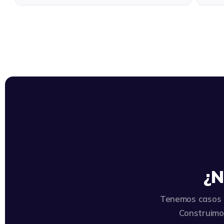
¿N
Tenemos casos 
Construimos