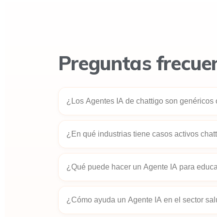
Preguntas frecue
¿Los Agentes IA de chattigo son genéricos 
No son genéricos. Cada Agente IA se entrena
¿En qué industrias tiene casos activos chat
IA para salud opera distinto a uno para reta
industria son diferentes.
chattigo tiene implementaciones activas en
¿Qué puede hacer un Agente IA para educ
e-commerce, salud, fintech y automotriz. Si 
adaptado a tu operación.
Puede automatizar el proceso de admisión, 
¿Cómo ayuda un Agente IA en el sector sa
recordatorios de pago y dar soporte a estud
seguimiento post-inscripción.