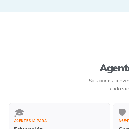
Agent
Soluciones conver
cada se
🎓
🛡️
AGENTES IA PARA
AGEN