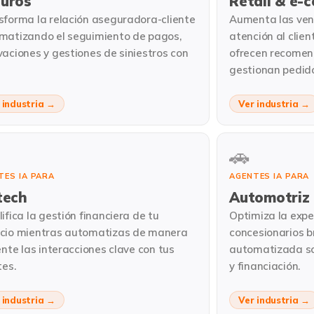
uros
Retail & e-
sforma la relación aseguradora-cliente
Aumenta las ven
matizando el seguimiento de pagos,
atención al clie
vaciones y gestiones de siniestros con
ofrecen recomen
gestionan pedid
 industria →
Ver industria →
🚗
TES IA PARA
AGENTES IA PARA
tech
Automotriz
ifica la gestión financiera de tu
Optimiza la exper
cio mientras automatizas de manera
concesionarios 
ente las interacciones clave con tus
automatizada so
tes.
y financiación.
 industria →
Ver industria →