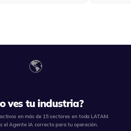
🌎
o ves tu industria?
activos en más de 15 sectores en toda LATAM.
 el Agente IA correcto para tu operación.