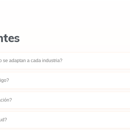
ntes
o se adaptan a cada industria?
 con la jerga, los flujos y los desafíos específicos de cada se
tigo?
il o fintech, porque los procesos, la terminología y las necesi
 más de 15 sectores en toda LATAM, entre ellos educación, segu
ación?
tu industria no aparece en el listado, el equipo puede construi
responder consultas sobre carreras, gestionar inscripciones, e
lud?
iantes durante todo el ciclo educativo, desde el primer conta