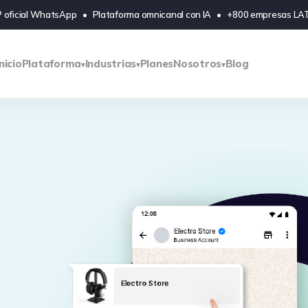
 oficial WhatsApp • Plataforma omnicanal con IA • +800 empresas L
Inicio
Plataforma
Industrias
Planes
Nosotros
Blog
▾
▾
▾