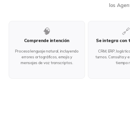
los Agen
🧠
🔗
Comprende intención
Se integra con 
Procesa lenguaje natural, incluyendo
CRM, ERP, logístic
errores ortográficos, emojis y
turnos. Consulta y 
mensajes de voz transcriptos.
tiempo r