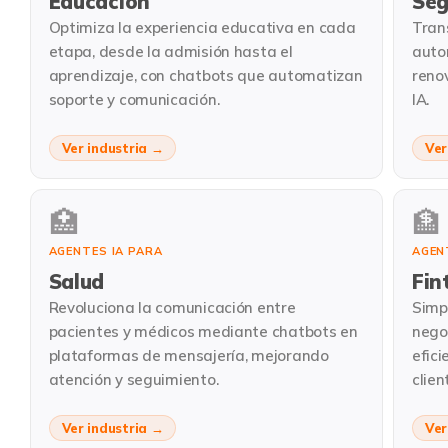
Educación
Seg
Optimiza la experiencia educativa en cada
Tran
etapa, desde la admisión hasta el
auto
aprendizaje, con chatbots que automatizan
reno
soporte y comunicación.
IA.
Ver industria →
Ver
🏥
🏦
AGENTES IA PARA
AGEN
Salud
Fin
Revoluciona la comunicación entre
Simpl
pacientes y médicos mediante chatbots en
nego
plataformas de mensajería, mejorando
efici
atención y seguimiento.
clien
Ver industria →
Ver